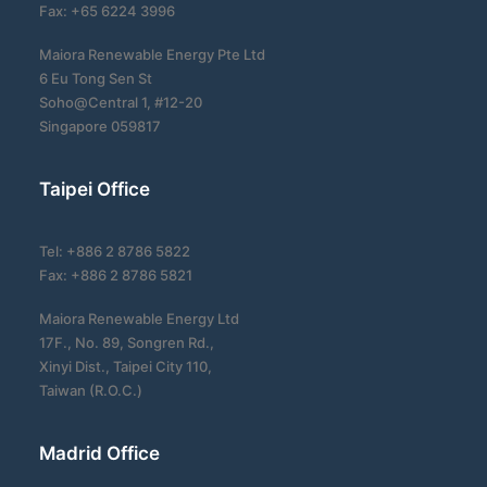
Fax: +65 6224 3996
Maiora Renewable Energy Pte Ltd
6 Eu Tong Sen St
Soho@Central 1, #12-20
Singapore 059817
Taipei Office
Tel: +886 2 8786 5822
Fax: +886 2 8786 5821
Maiora Renewable Energy Ltd
17F., No. 89, Songren Rd.,
Xinyi Dist., Taipei City 110,
Taiwan (R.O.C.)
Madrid Office