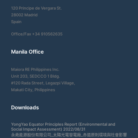
120 Principe de Vergara St.
28002 Madrid
Spain
Office/Fax +34 910562635
Manila Office
Maiora RE Philippines Inc.
Unit 203, SEDCCO 1 Bldg.
#120 Rada Street, Legazpi Village,
Makati City, Philippines
Downloads
YongYao Equator Principles Report (Environmental and
Social Impact Assessment) 2022/08/31
永堯能源股份有限公司_太陽光電發電廠_赤道原則環境與社會影響