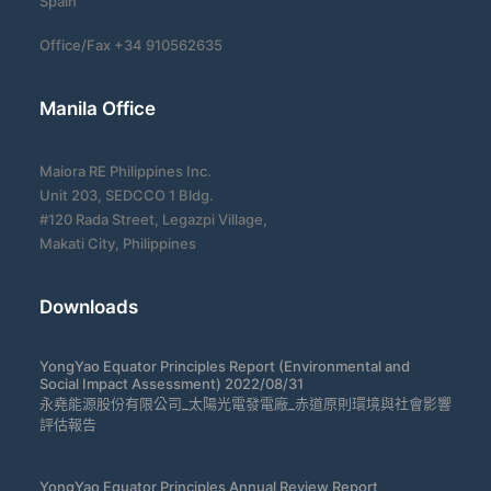
Spain
Office/Fax +34 910562635
Manila Office
Maiora RE Philippines Inc.
Unit 203, SEDCCO 1 Bldg.
#120 Rada Street, Legazpi Village,
Makati City, Philippines
Downloads
YongYao Equator Principles Report (Environmental and
Social Impact Assessment) 2022/08/31
永堯能源股份有限公司_太陽光電發電廠_赤道原則環境與社會影響
評估報告
YongYao Equator Principles Annual Review Report