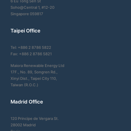
6 Eu Tong Sen St
Soho@Central 1, #12-20
Singapore 059817
Taipei Office
Tel: +886 2 8786 5822
Fax: +886 2 8786 5821
Maiora Renewable Energy Ltd
17F., No. 89, Songren Rd.,
Xinyi Dist., Taipei City 110,
Taiwan (R.O.C.)
Madrid Office
120 Principe de Vergara St.
28002 Madrid