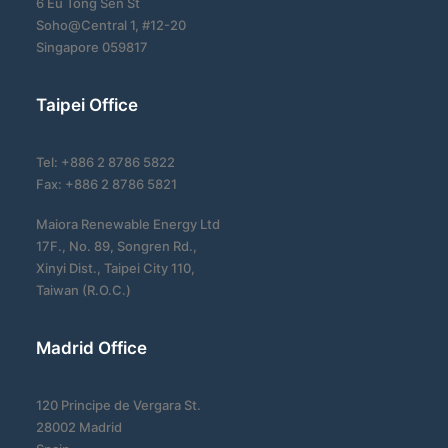
6 Eu Tong Sen St
Soho@Central 1, #12-20
Singapore 059817
Taipei Office
Tel: +886 2 8786 5822
Fax: +886 2 8786 5821
Maiora Renewable Energy Ltd
17F., No. 89, Songren Rd.,
Xinyi Dist., Taipei City 110,
Taiwan (R.O.C.)
Madrid Office
120 Principe de Vergara St.
28002 Madrid