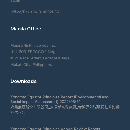
Spain
Office/Fax +34 910562635
Manila Office
Maiora RE Philippines Inc.
Unit 203, SEDCCO 1 Bldg.
#120 Rada Street, Legazpi Village,
Makati City, Philippines
Downloads
YongYao Equator Principles Report (Environmental and
Social Impact Assessment) 2022/08/31
永堯能源股份有限公司_太陽光電發電廠_赤道原則環境與社會影響
評估報告
YongYao Equator Principles Annual Review Report